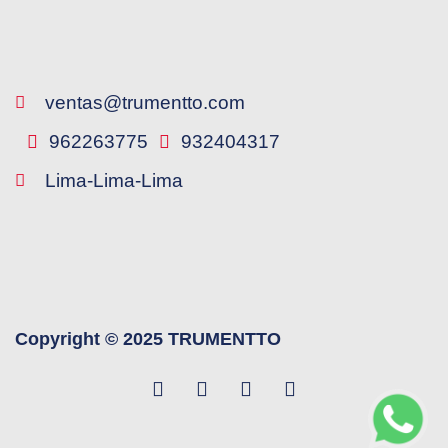
ventas@trumentto.com
962263775
932404317
Lima-Lima-Lima
Copyright © 2025 TRUMENTTO
F
W
Y
L
a
h
o
i
c
a
u
n
e
t
t
k