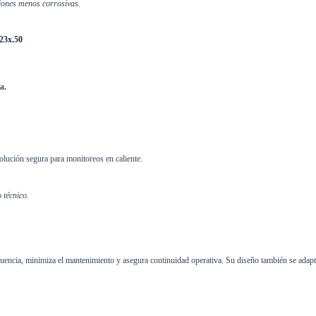
iones menos corrosivas.
23x.50
a.
olución segura para monitoreos en caliente.
 técnico.
ecuencia, minimiza el mantenimiento y asegura continuidad operativa. Su diseño también se adapta