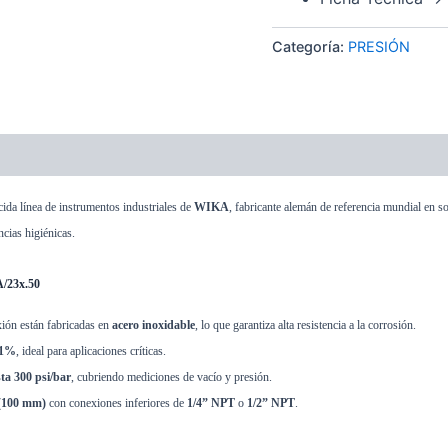
Categoría:
PRESIÓN
cida línea de instrumentos industriales de
WIKA
, fabricante alemán de referencia mundial en s
cias higiénicas.
A/23x.50
xión están fabricadas en
acero inoxidable
, lo que garantiza alta resistencia a la corrosión.
±1%
, ideal para aplicaciones críticas.
ta 300 psi/bar
, cubriendo mediciones de vacío y presión.
(100 mm)
con conexiones inferiores de
1/4” NPT
o
1/2” NPT
.