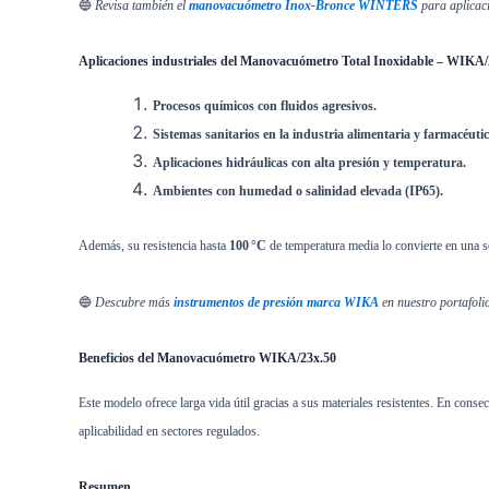
🔵
Revisa también el
manovacuómetro Inox-Bronce WINTERS
para aplicac
Aplicaciones industriales del Manovacuómetro Total Inoxidable – WIKA/
Procesos químicos con fluidos agresivos.
Sistemas sanitarios en la industria alimentaria y farmacéutic
Aplicaciones hidráulicas con alta presión y temperatura.
Ambientes con humedad o salinidad elevada (IP65).
Además, su resistencia hasta
100 °C
de temperatura media lo convierte en una s
🔵
Descubre más
instrumentos de presión marca WIKA
en nuestro portafolio
Beneficios del Manovacuómetro WIKA/23x.50
Este modelo ofrece larga vida útil gracias a sus materiales resistentes. En cons
aplicabilidad en sectores regulados.
Resumen