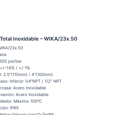
otal Inoxidable – WIKA/23x.50
WIKA/23x.50
ana
00 psi/bar
 +/-1.6% / +/-1%
l: 2.5″(115mm) / 4″(100mm)
eso: Inferior 1/4″NPT / 1/2″ NPT
arcasa: Acero Inoxidable
onexión: Acero Inoxidable
 Medio: Máximo 100ºC
ción: IP65
 https://tinyurl.com/2y7nr8lh