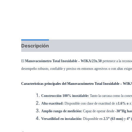
Descripción
El
Manovacuómetro Total Inoxidable – WIKA/23x.50
pertenece a la recono
desempeño robusto, confiable y preciso en entornos agresivos o con altas exigen
Características principales del Manovacuómetro Total Inoxidable – WIK
Construcción 100% inoxidable:
Tanto la carcasa como la cone
Alta exactitud:
Disponible con clase de exactitud de
±1.6% o 
Amplio rango de medición:
Capaz de operar desde
-30”Hg has
Versatilidad en instalación:
Disponible en
2.5” (63 mm)
y
4” 