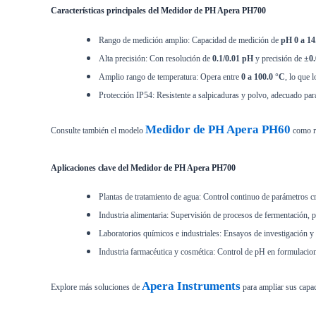
Características principales del Medidor de PH Apera PH700
Rango de medición amplio: Capacidad de medición de
pH 0 a 14
Alta precisión: Con resolución de
0.1/0.01 pH
y precisión de
±0.
Amplio rango de temperatura: Opera entre
0 a 100.0 °C
, lo que 
Protección IP54: Resistente a salpicaduras y polvo, adecuado para
Medidor de PH Apera PH60
Consulte también el modelo
como re
Aplicaciones clave del Medidor de PH Apera PH700
Plantas de tratamiento de agua: Control continuo de parámetros c
Industria alimentaria: Supervisión de procesos de fermentación, 
Laboratorios químicos e industriales: Ensayos de investigación y 
Industria farmacéutica y cosmética: Control de pH en formulacion
Apera Instruments
Explore más soluciones de
para ampliar sus capa