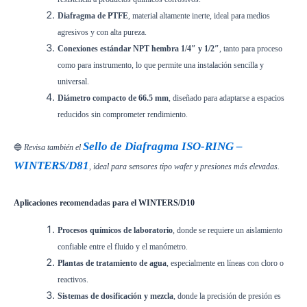
Diafragma de PTFE
, material altamente inerte, ideal para medios
agresivos y con alta pureza.
Conexiones estándar NPT hembra 1/4″ y 1/2″
, tanto para proceso
como para instrumento, lo que permite una instalación sencilla y
universal.
Diámetro compacto de 66.5 mm
, diseñado para adaptarse a espacios
reducidos sin comprometer rendimiento.
Sello de Diafragma ISO-RING –
🔵
Revisa también el
WINTERS/D81
, ideal para sensores tipo wafer y presiones más elevadas.
Aplicaciones recomendadas para el WINTERS/D10
Procesos químicos de laboratorio
, donde se requiere un aislamiento
confiable entre el fluido y el manómetro.
Plantas de tratamiento de agua
, especialmente en líneas con cloro o
reactivos.
Sistemas de dosificación y mezcla
, donde la precisión de presión es