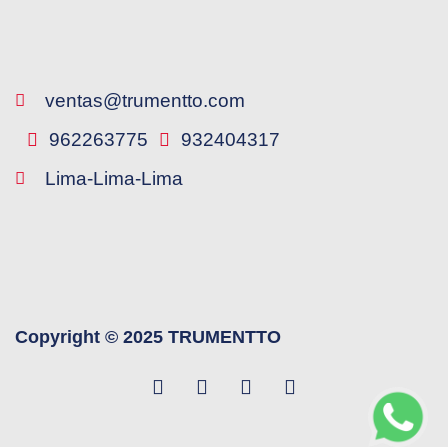
ventas@trumentto.com
962263775
932404317
Lima-Lima-Lima
Copyright © 2025 TRUMENTTO
F
W
Y
L
a
h
o
i
c
a
u
n
e
t
t
k