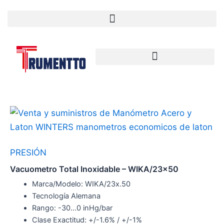
Ir
al
contenido
PRESIÓN
Vacuometro Total Inoxidable – WIKA/23×50
Marca/Modelo: WIKA/23x.50
Tecnología Alemana
Rango: -30…0 inHg/bar
Clase Exactitud: +/-1.6% / +/-1%