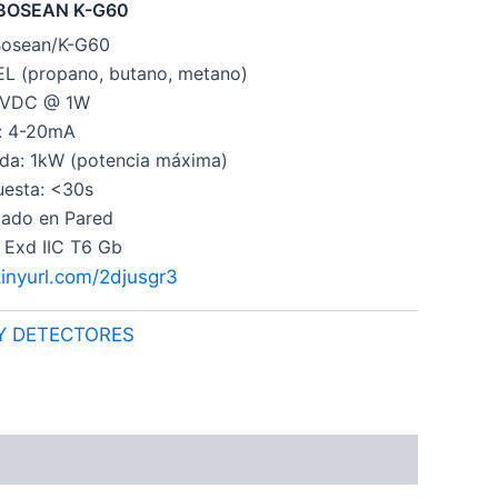
– BOSEAN K-G60
Bosean/K-G60
L (propano, butano, metano)
24VDC @ 1W
a: 4-20mA
ida: 1kW (potencia máxima)
esta: <30s
tado en Pared
 Exd IIC T6 Gb
/tinyurl.com/2djusgr3
Y DETECTORES