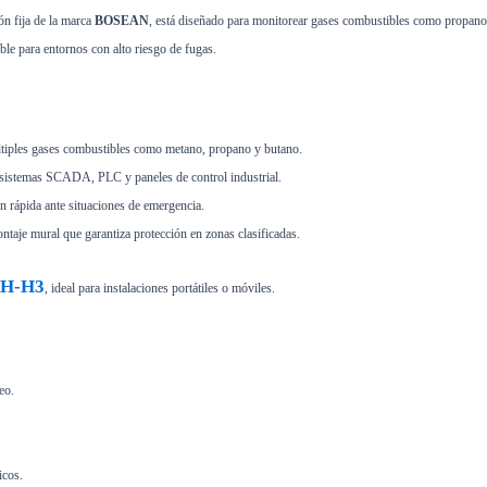
ión fija de la marca
BOSEAN
, está diseñado para monitorear gases combustibles como propano,
ble para entornos con alto riesgo de fugas.
tiples gases combustibles como metano, propano y butano.
n sistemas SCADA, PLC y paneles de control industrial.
ón rápida ante situaciones de emergencia.
taje mural que garantiza protección en zonas clasificadas.
BH-H3
, ideal para instalaciones portátiles o móviles.
eo.
icos.