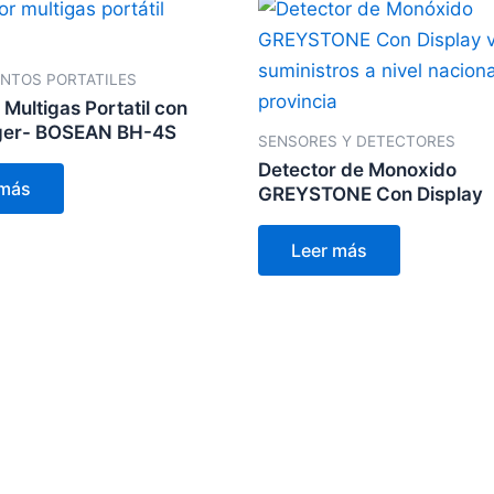
NTOS PORTATILES
 Multigas Portatil con
ger- BOSEAN BH-4S
SENSORES Y DETECTORES
Detector de Monoxido
 más
GREYSTONE Con Display
Leer más